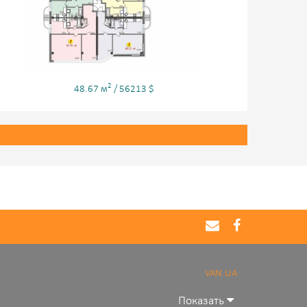
2
48.67 м
/ 56213 $
VAN.UA
Показать