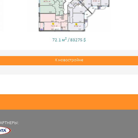
2
72.1 м
/ 83275 $
К новостройке
АРТНЕРЫ: