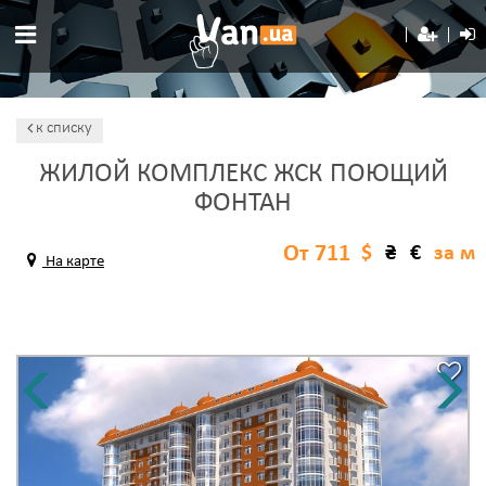
к списку
ЖИЛОЙ КОМПЛЕКС ЖСК ПОЮЩИЙ
ФОНТАН
От 711
$
₴
€
за м
На карте