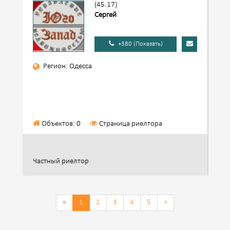
(45.17)
Сергей
+380 (Показать)
Регион: Одесса
Объектов: 0
Страница риелтора
Частный риелтор
«
1
2
3
4
5
»