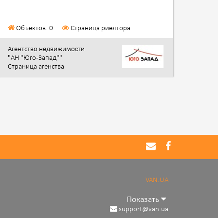
Объектов: 0
Страница риелтора
Агентство недвижимости
"АН "Юго-Запад""
Страница агенства
VAN.UA
Показать
support@van.ua