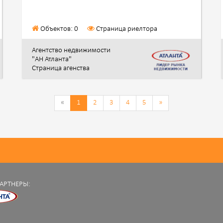
Объектов: 0
Страница риелтора
Агентство недвижимости
"АН Атланта"
Страница агенства
«
1
2
3
4
5
»
АРТНЕРЫ: