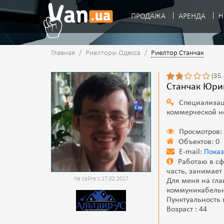
ПРОДАЖА
АРЕНДА
Н
Главная
/
Риелторы Одесса
/
Риелтор Станчак
(35
Станчак Юри
Специализац
коммерческой 
Просмотров:
Объектов: 0
E-mail:
Показ
Работаю в сф
часть, занимае
На сайте с 17.02.2017
Для меня на гла
коммуникабельн
Пунктуальность 
Возраст : 44