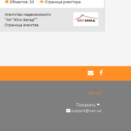
Объектов: 33
Страница риелтора
Агентство недвижимости
"АН "Юго-Запад""
Страница агенства
VAN.UA
Показать
support@van.ua