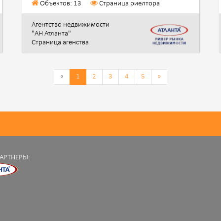
Объектов: 13
Страница риелтора
Агентство недвижимости
"АН Атланта"
Страница агенства
«
1
2
3
4
5
»
АРТНЕРЫ: