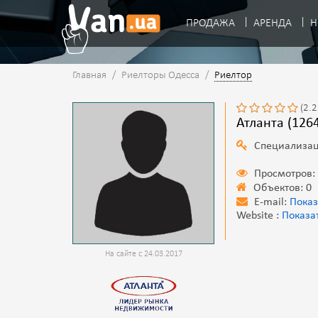
ПРОДАЖА
АРЕНДА
Н
Главная
/
Риелторы Одесса
/
Риелтор
(2.2
Атланта (126
Специализац
Просмотров:
Объектов: 0
E-mail:
Показ
Website :
Показа
На сайте с 24.03.2017