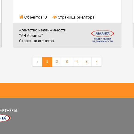
Объектов: 0
Страница риелтора
Агентство недвижимости
"АН Атланта"
Страница агенства
«
1
2
3
4
5
»
АРТНЕРЫ: