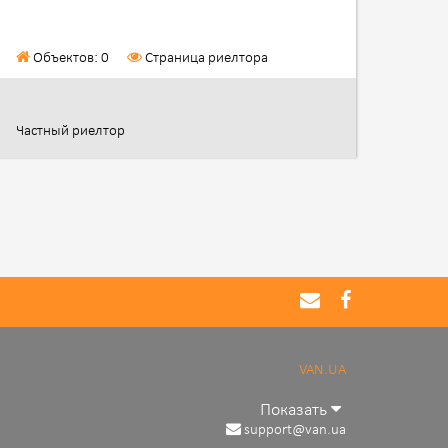
Объектов: 0
Страница риелтора
Частный риелтор
VAN.UA
Показать
support@van.ua