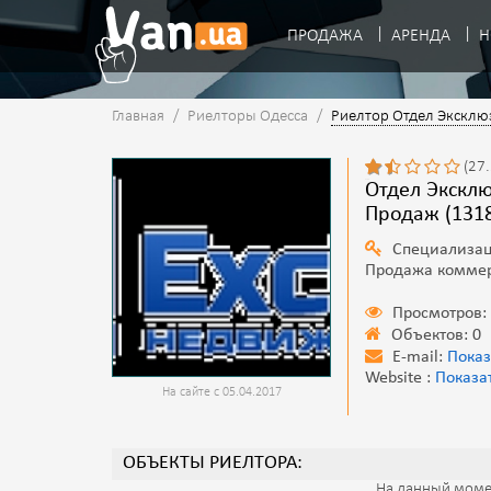
ПРОДАЖА
АРЕНДА
Н
Главная
/
Риелторы Одесса
/
Риелтор Отдел Экскл
(27
Отдел Эксклюзивных Продаж Отдел Эксклюзивных
Продаж (131
Специализаци
Продажа комме
Просмотров:
Объектов: 0
E-mail:
Показ
Website :
Показа
На сайте с 05.04.2017
ОБЪЕКТЫ РИЕЛТОРА:
На данный моме