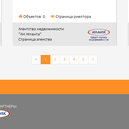
Объектов: 0
Страница риелтора
Агентство недвижимости
"АН Атланта"
Страница агенства
«
1
2
3
4
5
»
АРТНЕРЫ: