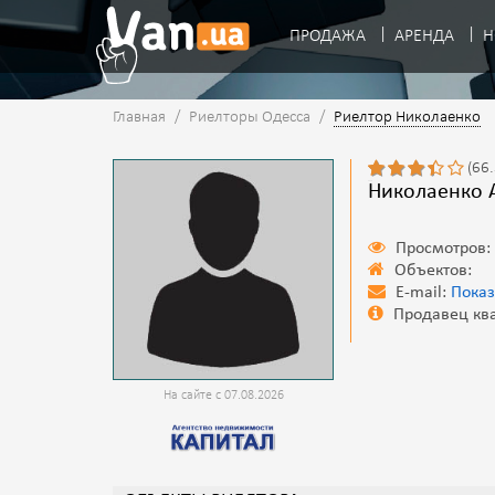
ПРОДАЖА
АРЕНДА
Н
Главная
/
Риелторы Одесса
/
Риелтор Николаенко
(66
Николаенко 
Просмотров:
Объектов:
E-mail:
Показ
Продавец ква
На сайте с 07.08.2026