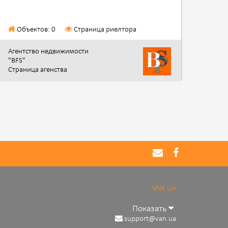
Объектов: 0
Страница риелтора
Агентство недвижимости
"BFS"
Страница агенства
VAN.UA
Показать
support@van.ua