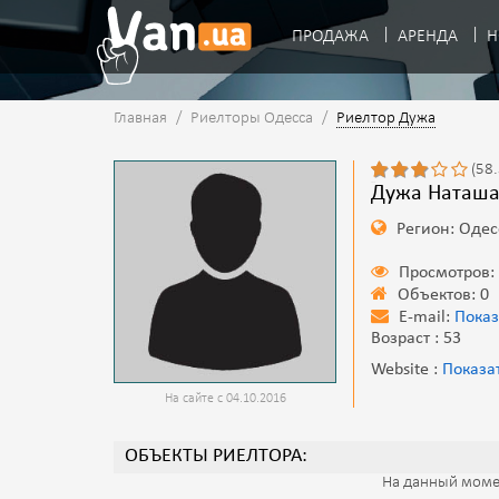
ПРОДАЖА
АРЕНДА
Н
Главная
/
Риелторы Одесса
/
Риелтор Дужа
(58
Дужа Наташа
Регион: Одес
Просмотров:
Объектов: 0
E-mail:
Показ
Возраст : 53
Website :
Показа
На сайте с 04.10.2016
ОБЪЕКТЫ РИЕЛТОРА:
На данный моме