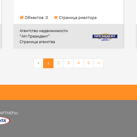
Объектов: 0
Страница риелтора
Агентство недвижимости
"АН Президент"
Страница агенства
«
1
2
3
4
5
»
АРТНЕРЫ: