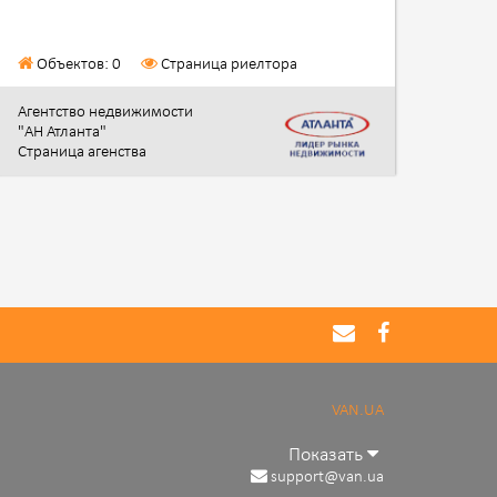
Объектов: 0
Страница риелтора
Агентство недвижимости
"АН Атланта"
Страница агенства
VAN.UA
Показать
support@van.ua