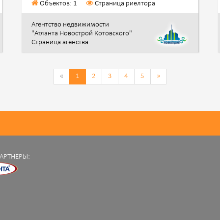
Объектов: 1
Страница риелтора
Агентство недвижимости
"Атланта Новострой Котовского"
Страница агенства
«
1
2
3
4
5
»
АРТНЕРЫ: