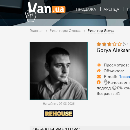
ПРОДАЖА
АРЕНДА
Н
Главная
/
Риелторы Одесса
/
Риелтор Gorya
(53
Gorya Aleksa
Просмотров:
Объектов:
E-mail:
Показ
👌Качествен
подход.😍0% ком
Возраст : 31
На сайте с 07.08.2026
ОБЪЕКТЫ РИЕЛТОРА: