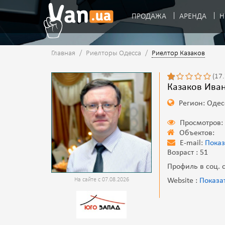
ПРОДАЖА
АРЕНДА
Н
Главная
/
Риелторы Одесса
/
Риелтор Казаков
(17
Казаков Иван
Регион: Одес
Просмотров:
Объектов:
E-mail:
Показ
Возраст : 51
Профиль в соц. с
На сайте с 07.08.2026
Website :
Показа