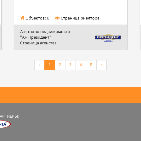
Объектов: 0
Страница риелтора
Агентство недвижимости
"АН Президент"
Страница агенства
«
1
2
3
4
5
»
АРТНЕРЫ: