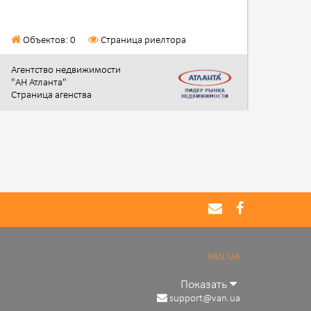
Объектов: 0
Страница риелтора
Агентство недвижимости
"АН Атланта"
Страница агенства
VAN.UA
Показать
support@van.ua