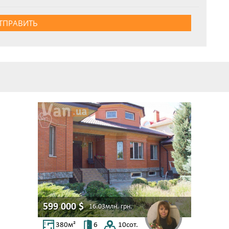
ТПРАВИТЬ
599 000
$
16.03млн.
грн.
380
м²
6
10
сот.