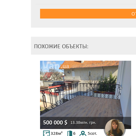
О
ПОХОЖИЕ ОБЪЕКТЫ:
500 000
$
13.38млн.
грн.
328
м²
6
5
сот.