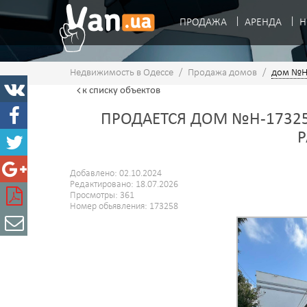
ПРОДАЖА
АРЕНДА
Н
Недвижимость в Одессе
/
Продажа домов
/
дом №H
к списку
объектов
ПРОДАЕТСЯ ДОМ №H-17325
Р
Добавлено: 02.10.2024
Редактировано: 18.07.2026
Просмотры: 361
Номер обьявления: 173258