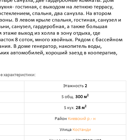
четыре санузла, две гардеробные комнаты. Дом
ухня- гостиная, с выходом на летнюю террасу,
теклением, спальня, два санузла. На втором
зоны. В левом крыле спальня, гостиная, санузел и
ьни, санузел, гардеробная, а также большая
 этаже выход из холла в зону отдыха, где
асток 8 соток, много хвойных. Рядом с бассейном
ния. В доме генератор, накопитель воды,
ьких автомобилей, хороший заезд в кооператив,
е характеристики:
Этажность
2
2
S общ.
300 м
2
S кух.
28 м
Район
Киевский р.- н
Улица
Костанди