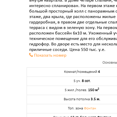
внутри квартала. В доме четыре спальни, 
интересно спланирован. На первом этаже к
большой просторный холл с панорамным ос
этаже, два крыла, где расположены жилые 
гардеробная, в правом две отдельные спал
терраса с видом в зеленую зону. На первом
расположен бассейн 6х10 м. Ухоженный уч
техническое помещение для его обслужива
гидрофор. Во дворе есть место для нескол
приличные соседи. Цена 550 тыс. у.е.
Показать номер
Основны
Комнат/помещений
4
S уч.
8 сот.
2
S жил./полез.
150 м
Высота потолка
3.5 м.
Топ. зона
Фонтан