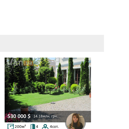
530 000
$
14.18млн.
грн.
200
м²
4
4
сот.