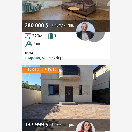
280 000
$
7.49млн.
грн.
220
м²
3
4
сот.
дом
Таирово
, ул. Дайберг
EXCLUSIVE
137 999
$
3.69млн.
грн.