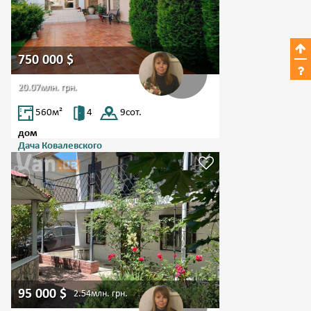
750 000
$
20.07млн.
грн.
560
м²
4
9
сот.
дом
Дача Ковалевского
, ул. Дача ковалевского
95 000
$
2.54млн.
грн.