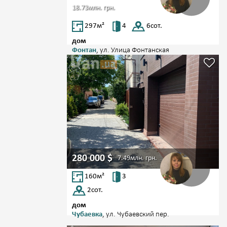
18.73млн.
грн.
297
м²
4
6
сот.
дом
Фонтан
, ул. Улица Фонтанская
280 000
$
7.49млн.
грн.
160
м²
3
2
сот.
дом
Чубаевка
, ул. Чубаевский пер.