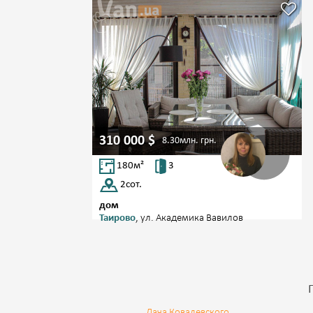
310 000
$
8.30млн.
грн.
180
м²
3
2
сот.
дом
Таирово
, ул. Академика Вавилов
Дача Ковалевского