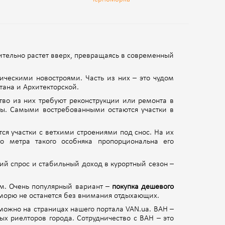
ительно растет вверх, превращаясь в современный
тическими новостроями. Часть из них – это чудом
тана и Архитекторской.
тво из них требуют реконструкции или ремонта в
ены. Самыми востребованными о
стаются участки в
тся участки с ветхими строениями под снос. На их
 метра такого особняка пропорциональна его
ий спрос и стабильный доход в курортный сезон –
м. Очень популярный вариант –
покупка дешевого
 морю не останется без внимания отдыхающих.
ожно на страницах нашего портала VAN.ua. ВАН –
х риелторов города. Сотрудничество с ВАН – это