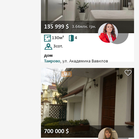
135 999
$
3.64млн.
грн.
130
м²
4
3
сот.
дом
Таирово
, ул. Академика Вавилов
700 000
$