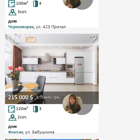
100
м²
4
3
сот.
дом
Черноморка
, ул. 423 Причал
215 000
$
5.75млн.
грн.
120
м²
3
2
сот.
дом
Фонтан
, ул. Бабушкина