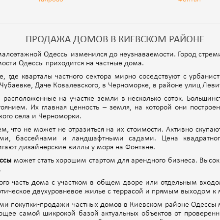
ПРОДАЖА ДОМОВ В КИЕВСКОМ РАЙОНЕ
 малоэтажной Одессы изменился до неузнаваемости. Город стрем
мости Одессы приходится на частные дома.
, где кварталы частного сектора мирно соседствуют с урбанис
Чубаевке, Даче Ковалевского, в Черноморке, в районе улиц Леви
 расположенные на участке земли в несколько соток. Большинс
тоянием. Их главная ценность – земля, на которой они постро
кого села и Черноморки.
м, что не может не отразиться на их стоимости. Активно скупаю
ми, бассейнами и ландшафтными садами. Цена квадратного
игают дизайнерские виллы у моря на Фонтане.
ессы
может стать хорошим стартом для арендного бизнеса. Высок
.
го часть дома с участком в общем дворе или отдельным входо
зотическое двухуровневое жилье с террасой и прямым выходом к
и покупки-продажи частных домов в Киевском районе Одессы м
ющее самой шикрокой базой актуальных объектов от проверенны