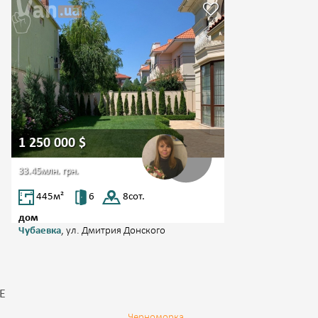
1 250 000
$
33.45млн.
грн.
445
м²
6
8
сот.
дом
Чубаевка
, ул. Дмитрия Донского
Е
Черноморка