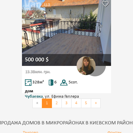
500 000
$
13.38млн.
грн.
328
м²
6
5
сот.
дом
Чубаевка
, ул. Ефима Геллера
«
1
2
3
4
5
»
ПРОДАЖА ДОМОВ В МИКРОРАЙОНАХ В КИЕВСКОМ РАЙОН
Таирово
Фонтан