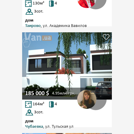
130
м²
4
3
сот.
дом
Таирово
, ул. Академика Вавилов
185 000
$
4.95млн.
грн.
164
м²
4
3
сот.
дом
Чубаевка
, ул. Тульская ул