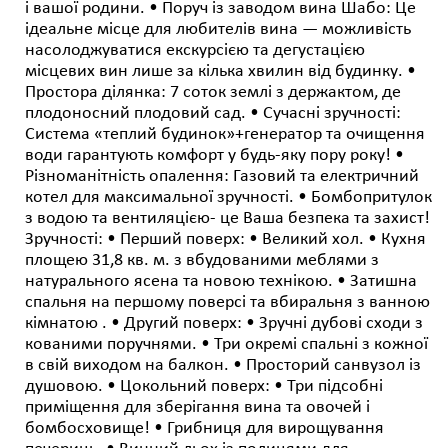
і вашої родини. • Поруч із заводом вина Шабо: Це
ідеальне місце для любителів вина — можливість
насолоджуватися екскурсією та дегустацією
місцевих вин лише за кілька хвилин від будинку. •
Простора ділянка: 7 соток землі з держактом, де
плодоносний плодовий сад. • Сучасні зручності:
Система «теплий будинок»+генератор та очищення
води гарантують комфорт у будь-яку пору року! •
Різноманітність опалення: Газовий та електричний
котел для максимальної зручності. • Бомбопритулок
з водою та вентиляцією- це Ваша безпека та захист!
Зручності: • Перший поверх: • Великий хол. • Кухня
площею 31,8 кв. м. з вбудованими меблями з
натурального ясена та новою технікою. • Затишна
спальня на першому поверсі та вбиральня з ванною
кімнатою . • Другий поверх: • Зручні дубові сходи з
кованими поручнями. • Три окремі спальні з кожної
в свій виходом на балкон. • Просторий санвузол із
душовою. • Цокольний поверх: • Три підсобні
приміщення для зберігання вина та овочей і
бомбосховище! • Грибниця для вирощування