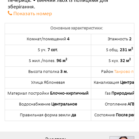
печериць. • Винний льох із полицями для
зберігання.
Показать номер
Основные характеристики:
Комнат/помещений
4
Этажность
2
2
S уч.
7 сот.
S общ.
231 м
2
2
S жил./полез.
96 м
S кух.
32 м
Высота потолка
3 м.
Район
Таирово пгт.
Улица Яблоневая
Канализация
Централь
Материал постройки
Блочно-кирпичный
Газ
Природный
Водоснабжение
Центральное
Отопление
АГВ
Правильная форма земли
да
Состояние
После ремо