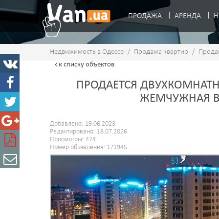
ПРОДАЖА
АРЕНДА
Н
Недвижимость в Одессе
/
Продажа квартир
/
Прода
к списку
объектов
ПРОДАЕТСЯ ДВУХКОМНАТНА
ЖЕМЧУЖНАЯ В
Добавлено: 19.06.2023
Редактировано: 18.07.2026
Просмотры: 474
Номер обьявления: 171945