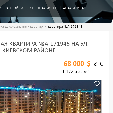
ОВОСТРОЙКИ
СПЕЦИАЛИСТЫ
АНАЛИТИКА
жа двухкомнатных квартир
/
квартира №A-171945
Я КВАРТИРА №A-171945 НА УЛ.
 КИЕВСКОМ РАЙОНЕ
68 000
$
₴
€
2
1 172 $ за м