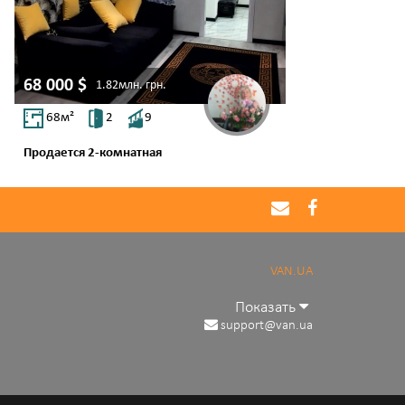
68 000
$
1.82млн.
грн.
68
м²
2
9
Продается 2-комнатная
ул. Гранитная
Таирово
VAN.UA
Показать
support@van.ua