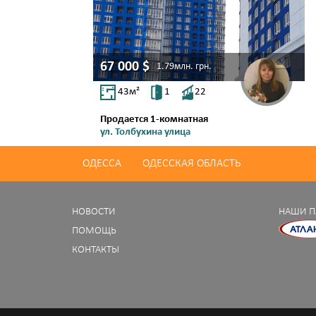
67 000
$
1.79млн.
грн.
43
м²
1
22
Продается 1-комнатная
ул. Толбухина улица
Чубаевка
ОДЕССА
ОДЕССКАЯ ОБЛАСТЬ
НОВОСТИ
НАШИ П
ПОМОЩЬ
КОНТАКТЫ