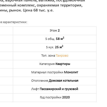
ка, варочная панель, вытяжка, посудомоечная
еменный комплекс, охраняемая территория,
ины, рынок. Цена 68 тыс. у.е.
е характеристики:
Этаж
2
2
S общ.
58 м
2
S кух.
25 м
Топ. зона
Таирово
Категория
Квартиры
Материал постройки
Монолит
Отопление
Домовая котельная
Лифт
Пассажирский и грузовой
Год постройки
2020