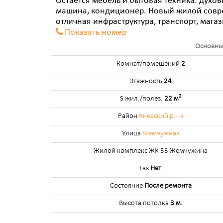
Остается мебель и бытовая техника: духов
машина, кондиционер. Новый жилой совр
отличная инфраструктура, транспорт, магаз
Показать номер
Основны
Комнат/помещений
2
Этажность
24
2
S жил./полез.
22 м
Район
Киевский р.- н
Улица
Жемчужная
Жилой комплекс ЖК 53 Жемчужина
Газ
Нет
Состояние
После ремонта
Высота потолка
3 м.