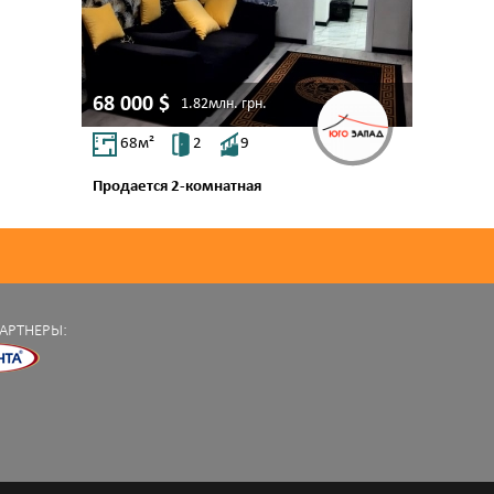
68 000
$
1.82млн.
грн.
68
м²
2
9
Продается 2-комнатная
ул. Небесной сотни пр. (Маршала Жукова)
Таирово
АРТНЕРЫ: