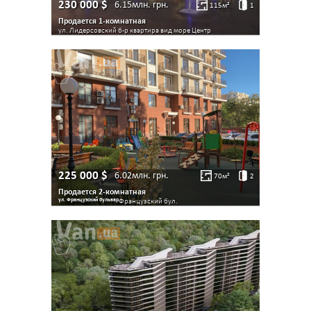
230 000
$
6.15млн.
грн.
115
м²
1
Продается 1-комнатная
ул. Лидерсовский б-р квартира вид море
Центр
225 000
$
6.02млн.
грн.
70
м²
2
Продается 2-комнатная
ул. Французский бульвар
Французский бул.