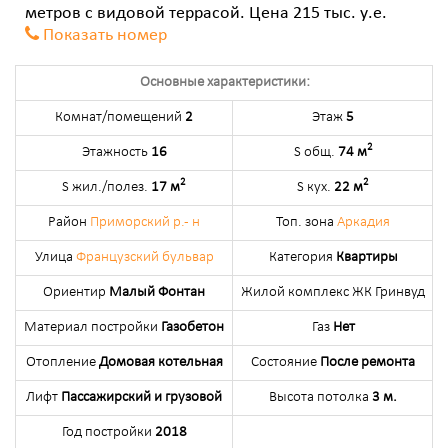
метров с видовой террасой. Цена 215 тыс. у.е.
Показать номер
Основные характеристики:
Комнат/помещений
2
Этаж
5
2
Этажность
16
S общ.
74 м
2
2
S жил./полез.
17 м
S кух.
22 м
Район
Приморский р.- н
Топ. зона
Аркадия
Улица
Французский бульвар
Категория
Квартиры
Ориентир
Малый Фонтан
Жилой комплекс ЖК Гринвуд
Материал постройки
Газобетон
Газ
Нет
Отопление
Домовая котельная
Состояние
После ремонта
Лифт
Пассажирский и грузовой
Высота потолка
3 м.
Год постройки
2018