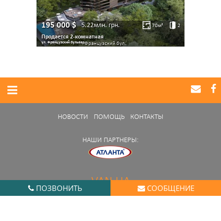
195 000
$
5.22млн.
грн.
70
м²
2
Продается 2-комнатная
ул. Французский бульвар
Французский бул.
НОВОСТИ
ПОМОЩЬ
КОНТАКТЫ
НАШИ ПАРТНЕРЫ:
VAN.UA
ПОЗВОНИТЬ
СООБЩЕНИЕ
Нашли ошибку в работе портала?
Сообщите нам
© 2014 - 2026 van.ua. All rights reserved.