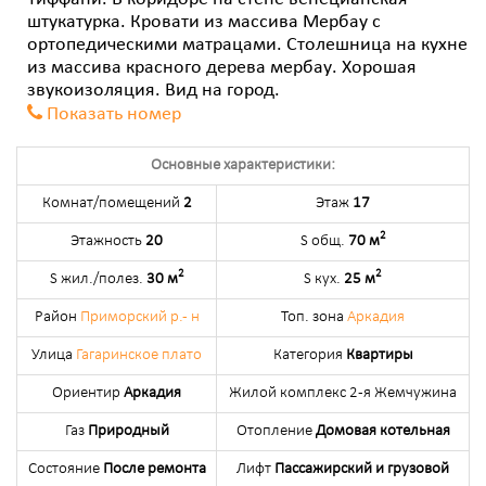
Тиффани. В коридоре на стене венецианская
штукатурка. Кровати из массива Мербау с
ортопедическими матрацами. Столешница на кухне
из массива красного дерева мербау. Хорошая
звукоизоляция. Вид на город.
Показать номер
Основные характеристики:
Комнат/помещений
2
Этаж
17
2
Этажность
20
S общ.
70 м
2
2
S жил./полез.
30 м
S кух.
25 м
Район
Приморский р.- н
Топ. зона
Аркадия
Улица
Гагаринское плато
Категория
Квартиры
Ориентир
Аркадия
Жилой комплекс 2-я Жемчужина
Газ
Природный
Отопление
Домовая котельная
Состояние
После ремонта
Лифт
Пассажирский и грузовой