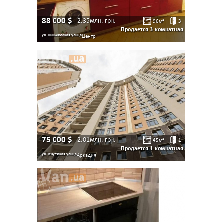
88 000
$
2.35млн.
грн.
96
м²
3
Продается 3-комнатная
ул. Пишоновская улица
Центр
75 000
$
2.01млн.
грн.
45
м²
1
Продается 1-комнатная
ул. Генуэзская улица
Аркадия