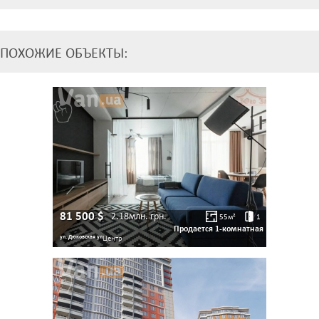
ПОХОЖИЕ ОБЪЕКТЫ:
81 500
$
2.18млн.
грн.
55
м²
1
Продается 1-комнатная
ул. Дюковская ул
Центр