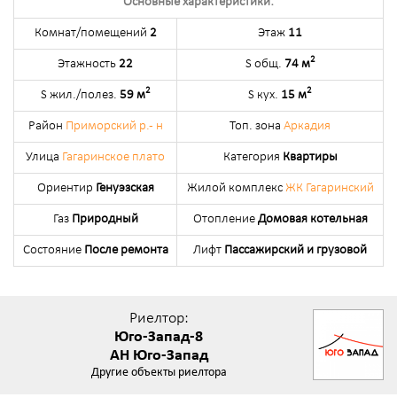
Основные характеристики:
Комнат/помещений
2
Этаж
11
2
Этажность
22
S общ.
74 м
2
2
S жил./полез.
59 м
S кух.
15 м
Район
Приморский р.- н
Топ. зона
Аркадия
Улица
Гагаринское плато
Категория
Квартиры
Ориентир
Генуэзская
Жилой комплекс
ЖК Гагаринский
Газ
Природный
Отопление
Домовая котельная
Состояние
После ремонта
Лифт
Пассажирский и грузовой
Риелтор:
Юго-Запад-8
АН Юго-Запад
Другие объекты риелтора