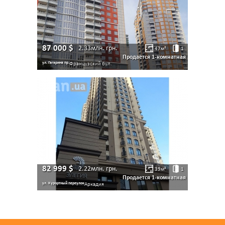
87 000
$
2.33млн.
грн.
47
м²
1
Продается 1-комнатная
ул. Гагарина пр.
Французский бул.
82 999
$
2.22млн.
грн.
39
м²
1
Продается 1-комнатная
ул. Курортный переулок
Аркадия