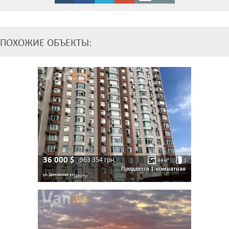
ПОХОЖИЕ ОБЪЕКТЫ:
36 000
$
963 354
грн.
44
м²
1
Продается 1-комнатная
ул. Дюковская ул
Центр