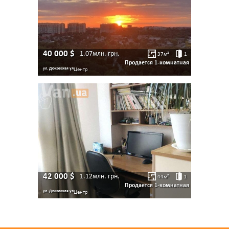
40 000
$
1.07млн.
грн.
37
м²
1
Продается 1-комнатная
ул. Дюковская ул
Центр
42 000
$
1.12млн.
грн.
44
м²
1
Продается 1-комнатная
ул. Дюковская ул
Центр