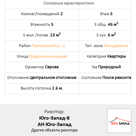
Основные характеристики:
Комнат/помещений
2
Этаж
5
2
Этажность
5
S общ.
46 м
2
2
S жил./полез.
23 м
S кух.
6 м
Район
Приморский р.- н
Топ. зона
Молдаванка
Улица
Градоначальницкая
Категория
Квартиры
Ориентир
Серова
Газ
Природный
Отопление
Центральное отопление
Состояние
После ремонта
Высота потолка
2.6 м.
Риелтор:
Юго-Запад-8
АН Юго-Запад
Другие объекты риелтора