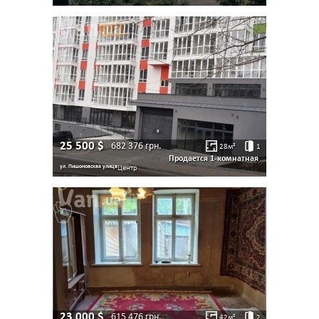
25 500
$
682 376
грн.
28
м²
1
Продается 1-комнатная
ул. Пишоновская улица
Центр
23 000
$
615 476
грн.
42
м²
2