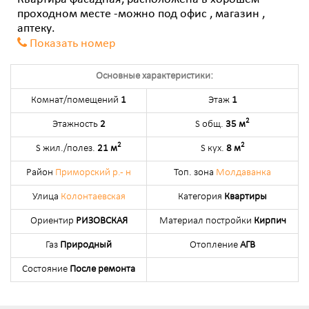
Квартира фасадная, расположена в хорошем
проходном месте -можно под офис , магазин ,
аптеку.
Показать номер
Основные характеристики:
Комнат/помещений
1
Этаж
1
2
Этажность
2
S общ.
35 м
2
2
S жил./полез.
21 м
S кух.
8 м
Район
Приморский р.- н
Топ. зона
Молдаванка
Улица
Колонтаевская
Категория
Квартиры
Ориентир
РИЗОВСКАЯ
Материал постройки
Кирпич
Газ
Природный
Отопление
АГВ
Состояние
После ремонта