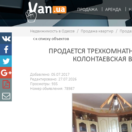
ПРОДАЖА
АРЕНДА
Н
Недвижимость в Одессе
/
Продажа квартир
/
Прода
к списку
объектов
ПРОДАЕТСЯ ТРЕХКОМНАТН
КОЛОНТАЕВСКАЯ 
Добавлено: 05.07.2017
Редактировано: 27.07.2026
Просмотры: 935
Номер обьявления: 78987