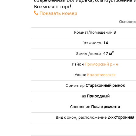
современная облицовка, благоустроенный 
Возможен торг!
Показать номер
Основны
Комнат/помещений
3
Этажность
14
2
S жил./полез.
47 м
Район
Приморский р.- н
Улица
Колонтаевская
Ориентир
Стараконный рынок
Газ
Природный
Состояние
После ремонта
Вид с окон, расположение
2-х сторонняя