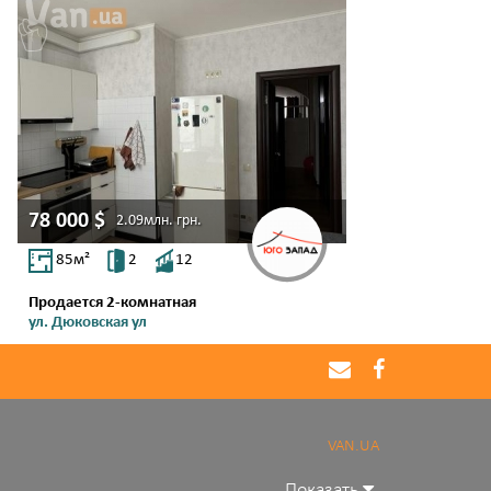
78 000
$
2.09млн.
грн.
85
м²
2
12
Продается 2-комнатная
ул. Дюковская ул
Центр
VAN.UA
Показать