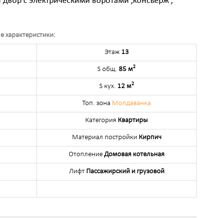
двор с электрическими воротами ,консьерж ,
е характеристики:
Этаж
13
2
S общ.
85 м
2
S кух.
12 м
Топ. зона
Молдаванка
Категория
Квартиры
Материал постройки
Кирпич
Отопление
Домовая котельная
Лифт
Пассажирский и грузовой