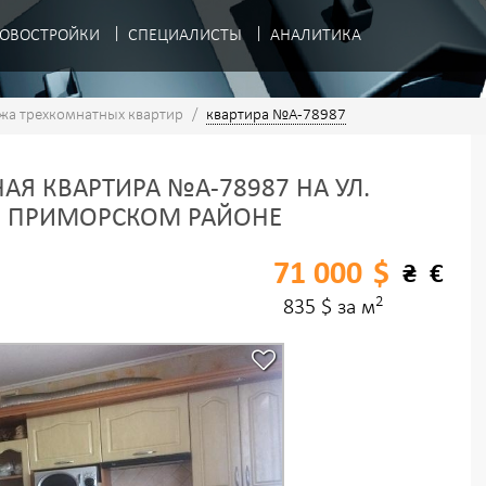
ОВОСТРОЙКИ
СПЕЦИАЛИСТЫ
АНАЛИТИКА
жа трехкомнатных квартир
/
квартира №A-78987
АЯ КВАРТИРА №A-78987 НА УЛ.
В ПРИМОРСКОМ РАЙОНЕ
71 000
$
₴
€
2
835 $ за м