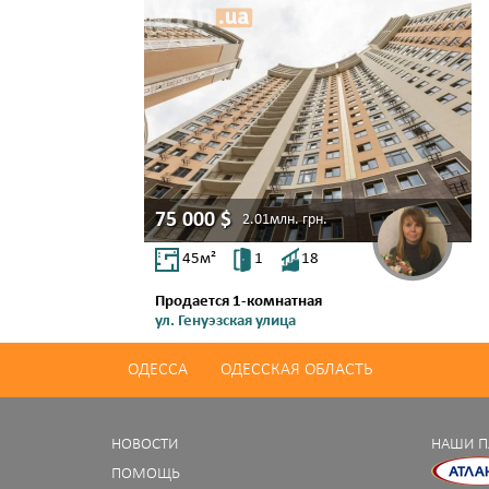
75 000
$
2.01млн.
грн.
45
м²
1
18
Продается 1-комнатная
ул. Генуэзская улица
Аркадия
ОДЕССА
ОДЕССКАЯ ОБЛАСТЬ
НОВОСТИ
НАШИ П
ПОМОЩЬ