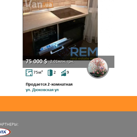
75 000
$
2.01млн.
грн.
75
м²
2
9
Продается 2-комнатная
ул. Дюковская ул
Центр
АРТНЕРЫ: