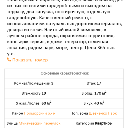
зона отдыха и барбекю, три отдельные спальни, две
из них со своими гардеробными и выходом на
террасу, два санузла, постирочную, отдельную
гардеробную. Качественный ремонт, с
использованием натуральных дорогих материалов,
декора из кожи. Элитный жилой комплекс, в
лучшем районе города, охраняемая территория,
консьерж сервис, в доме генератор, отличная
локация, рядом парк, море, центр. Цена 365 тыс.
у.е.
Показать номер
Основные характеристики:
Комнат/помещений
3
Этаж
17
2
Этажность
19
S общ.
170 м
2
2
S жил./полез.
60 м
S кух.
40 м
Район
Приморский р.- н
Топ. зона
Шевченко Парк
Улица
Мукачевский переулок
Категория
Квартиры