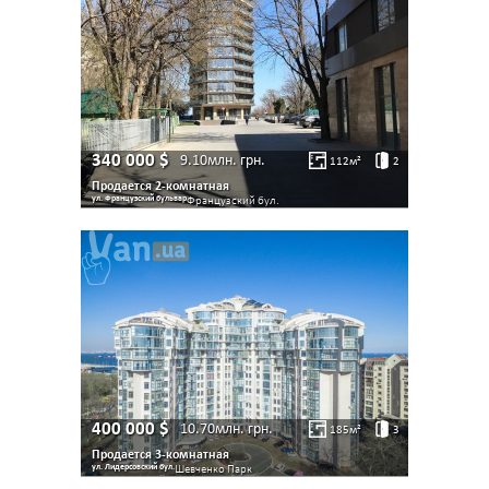
340 000
$
9.10млн.
грн.
112
м²
2
Продается 2-комнатная
ул. Французский бульвар
Французский бул.
400 000
$
10.70млн.
грн.
185
м²
3
Продается 3-комнатная
ул. Лидерсовский бул.
Шевченко Парк