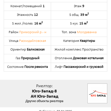
Комнат/помещений
1
Этаж
9
2
Этажность
12
S общ.
39 м
2
2
S жил./полез.
16 м
S кух.
15 м
Район
Приморский р.- н
Топ. зона
Молдаванка
Улица
Раскидайловская
Категория
Квартиры
Ориентир
Балковская
Жилой комплекс Пространство
Газ
Природный
Отопление
Домовая котельная
Состояние
После ремонта
Лифт
Пассажирский и грузовой
Риелтор:
Юго-Запад-8
АН Юго-Запад
Другие объекты риелтора