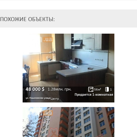
ПОХОЖИЕ ОБЪЕКТЫ:
48 000
$
1.28млн.
грн.
56
м²
1
Продается 1-комнатная
ул. Пишоновская улица
Центр