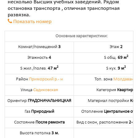
несколько Высших учебных заведений. Рядом
остановка транспорта , отличная транспортная
развязка.
Показать номер
Основные характеристики:
Комнат/помещений
3
Этаж
2
2
Этажность
4
S общ.
69 м
2
2
S жил./полез.
47 м
S кух.
9 м
Район
Приморский р.- н
Топ. зона
Молдаванка
Улица
Садиковская
Категория
Квартиры
Ориентир
ГРАДОНАЧАЛЬНИЦКАЯ
Материал постройки
Кир
Газ
Природный
Отопление
Центральное ото
Состояние
После ремонта
Вид с окон, расположение
2-х 
Высота потолка
3 м.