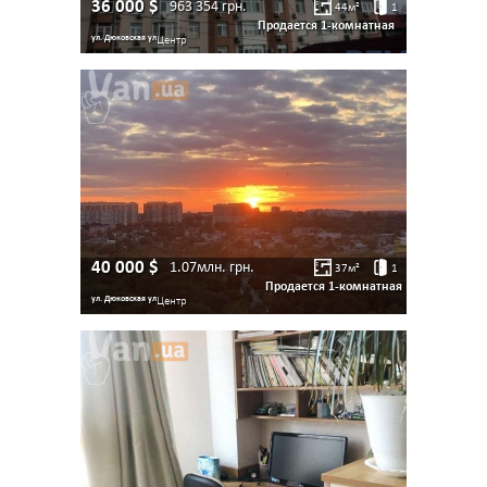
36 000
$
963 354
грн.
44
м²
1
Продается 1-комнатная
ул. Дюковская ул
Центр
40 000
$
1.07млн.
грн.
37
м²
1
Продается 1-комнатная
ул. Дюковская ул
Центр