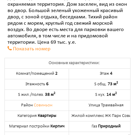
охраняемая территория. Дом заселен, вид из окон
во двор. Большой зеленый ухоженный красивый
двор, с зоной отдыха, беседками. Тихий район
рядом с морем, круглый год свежий морской
воздух. Во дворе есть места для парковки вашего
автомобиля, в том числе и на придомовой
территории. Цена 69 тыс. у.е.
Показать номер
Основные характеристики:
Комнат/помещений
2
Этаж
4
2
Этажность
6
S общ.
73 м
2
2
S жил./полез.
38 м
S кух.
14 м
Район
Совиньон
Улица Трамвайная
Категория
Квартиры
Жилой комплекс ЖК Парк Совин
Материал постройки
Кирпич
Газ
Природный