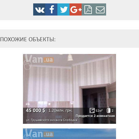
ПОХОЖИЕ ОБЪЕКТЫ:
45 000
$
1.20млн.
грн.
52
м²
2
Продается 2-комнатная
ул. Грушевского михаила
Слободка