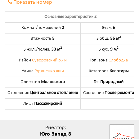
Показать номер
Основные характеристики:
Комнат/помещений
2
Этаж
5
2
Этажность
5
S общ.
55 м
2
2
S жил./полез.
33 м
S кух.
9 м
Район
Суворовский р.- н
Топ. зона
Слободка
Улица
Гордиенко яши
Категория
Квартиры
Ориентир
Маловского
Газ
Природный
Отопление
Центральное отопление
Состояние
После ремонта
Лифт
Пассажирский
Риелтор:
Юго-Запад-8