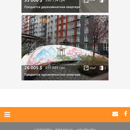
35 006
$
936 754
грн.
46
м²
2
Продается двухкомнатная квартира
26 005
$
695 889
грн.
33
м²
1
Продается однокомнатная квартира