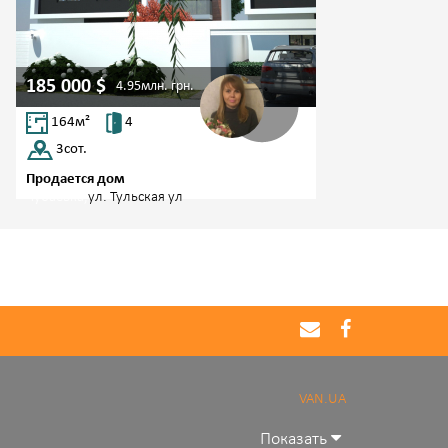
185 000
$
4.95млн.
грн.
164
м²
4
3
сот.
Продается дом
Чубаевка,
ул. Тульская ул
VAN.UA
Показать