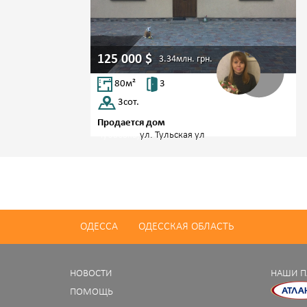
125 000
$
3.34млн.
грн.
80
м²
3
3
сот.
Продается дом
Чубаевка,
ул. Тульская ул
ОДЕССА
ОДЕССКАЯ ОБЛАСТЬ
НОВОСТИ
НАШИ П
ПОМОЩЬ