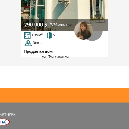
290 000
$
7.76млн.
грн.
195
м²
5
3
сот.
Продается дом
Чубаевка,
ул. Тульская ул
АРТНЕРЫ: