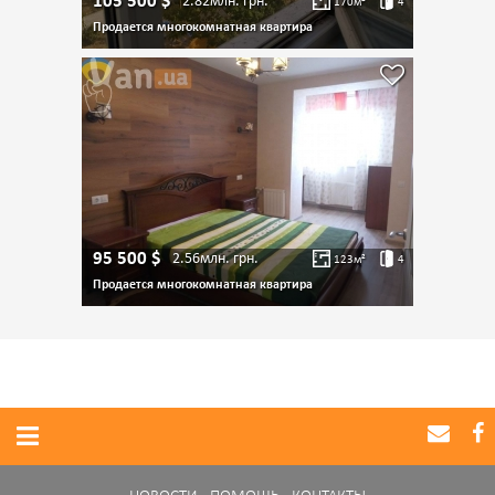
105 500
$
2.82млн.
грн.
170
м²
4
Продается многокомнатная квартира
95 500
$
2.56млн.
грн.
123
м²
4
Продается многокомнатная квартира