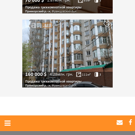
70 000
$
1.87млн.
грн.
65
м²
3
Продажа трехкомнатной квартиры
Приморский р.- н
, Французский бул.
160 000
$
4.28млн.
грн.
111
м²
3
Продажа трехкомнатной квартиры
Приморский р.- н
, Французский бул.