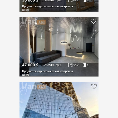
50 000
$
1.34млн.
грн.
45
м²
1
Продается однокомнатная квартира
Центр,
47 000
$
1.26млн.
грн.
39
м²
1
Продается однокомнатная квартира
Центр,