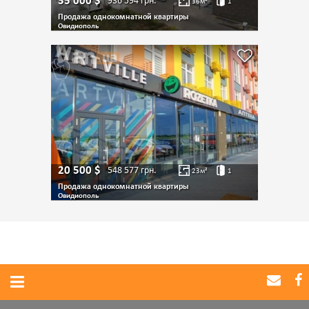
35 000
$
936 594
грн.
36
м²
1
Продажа однокомнатной квартиры
Овидиополь
20 500
$
548 577
грн.
23
м²
1
Продажа однокомнатной квартиры
Овидиополь