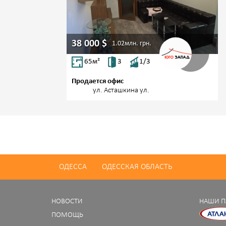
38 000
$
1.02млн.
грн.
65
м²
3
1/3
Продается офис
Центр,
ул. Асташкина ул.
ОДЕССА
ОДЕССКАЯ ОБЛАСТЬ
НОВОСТИ
НАШИ П
ПОМОЩЬ