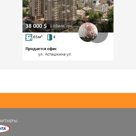
38 000
$
1.02млн.
грн.
65
м²
4
Продается офис
Центр,
ул. Асташкина ул.
АРТНЕРЫ: