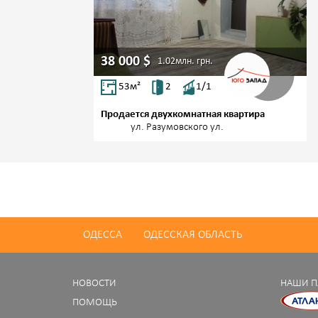
38 000
$
1.02млн.
грн.
53
м²
2
1/1
Продается двухкомнатная квартира
Центр,
ул. Разумовского ул.
ОДЕССА
ОДЕССКАЯ ОБЛАСТЬ
НОВОСТИ
НАШИ П
ПОМОЩЬ