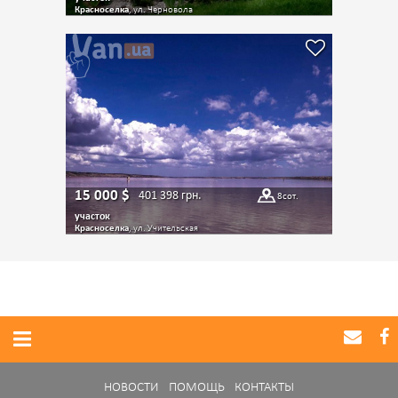
Красноселка
, ул. Черновола
15 000
$
401 398
грн.
8
сот.
участок
Красноселка
, ул. Учительская
НОВОСТИ
ПОМОЩЬ
КОНТАКТЫ