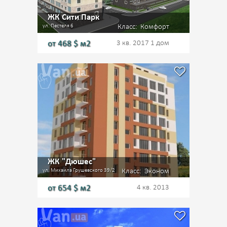
ЖК Сити Парк
ул. Пестеля 6
Класс:
Комфорт
от
468
$ м2
3 кв. 2017
1 дом
ЖК "Дюшес"
ул. Михаила Грушевского 39/2
Класс:
Эконом
от
654
$ м2
4 кв. 2013