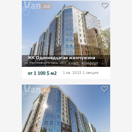
ЖК Одиннадцатая жемчужина
ул. Малиновского марш. 16/1
Класс:
Комфорт
от
1 100
$ м2
1 кв. 2015
1 секция