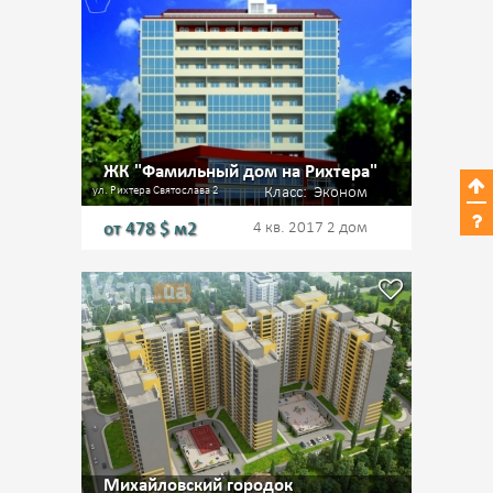
ЖК "Фамильный дом на Рихтера"
ул. Рихтера Святослава 2
Класс:
Эконом
от
478
$ м2
4 кв. 2017
2 дом
Михайловский городок