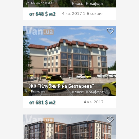
ул. Михайловская 8
Класс:
Комфорт
от
648
$ м2
4 кв. 2017
1-6 секция
ЖК "Клубный на Бехтерева"
ул. Бехтерева
Класс:
Комфорт
от
681
$ м2
4 кв. 2017