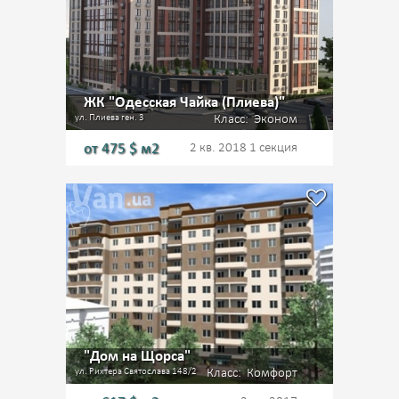
ЖК "Одесская Чайка (Плиева)"
ул. Плиева ген. 3
Класс:
Эконом
от
475
$ м2
2 кв. 2018
1 секция
"Дом на Щорса"
ул. Рихтера Святослава 148/2
Класс:
Комфорт