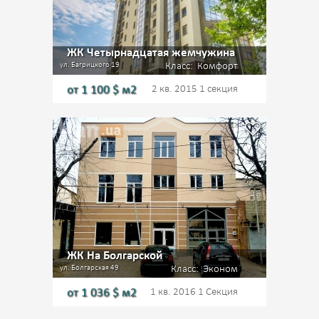
ЖК Четырнадцатая жемчужина
ул. Багрицкого 19
Класс:
Комфорт
от
1 100
$ м2
2 кв. 2015
1 секция
ЖК На Болгарской
ул. Болгарская 49
Класс:
Эконом
от
1 036
$ м2
1 кв. 2016
1 Секция