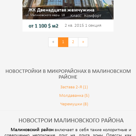
ЖК Двенадцатая жемчужина
ул. Малиновского марш. 18
Класс:
Комфорт
от
1 100
$ м2
2 кв. 2015
1 секция
«
1
2
»
НОВОСТРОЙКИ В МИКРОРАЙОНАХ В МАЛИНОВСКОМ
РАЙОНЕ
Застава 2-Я (1)
Молдаванка (5)
Черемушки (8)
НОВОСТРОИ МАЛИНОВСКОГО РАЙОНА
Малиновский район
включает в себя такие колоритные и
совершенно непохожие друг на друга зоны Одессы как