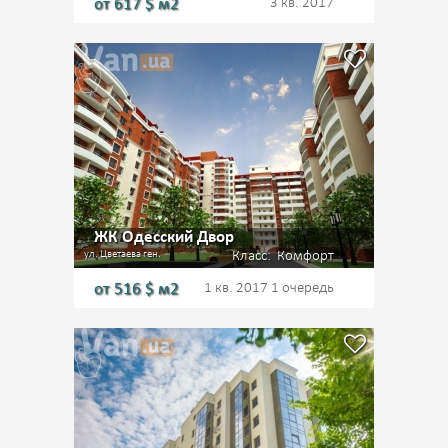
от
617
$ м2
3 кв. 2017
ЖК Одесский Двор
ул. Цветаева ген.
Класс:
Комфорт
от
516
$ м2
1 кв. 2017
1 очередь