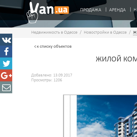
ПРОДАЖА
АРЕНДА
Н
Недвижимость в Одессе
/
Новостройки в Одессе
/
Ж
к списку
объектов
ЖИЛОЙ КОМ
Добавлено: 13.09.2017
Просмотры: 1206