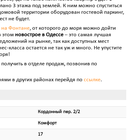
елано 3 этажа под землей. К ним можно спуститься
идомовой территории оборудован гостевой паркинг,
ст не будет.
м
на Фонтане
, от которого до моря можно дойти
в этом
новострое в Одессе
– это самая лучшая
едложений на рынке, так как доступных мест
с-класса остается не так уж и много. Не упустите
оря!
олучить в отделе продаж, позвонив по
оями в других районах перейдя по
ссылке
.
Кордонный пер. 2/2
Комфорт
17