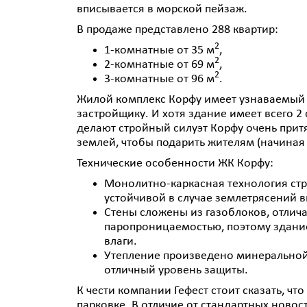
вписывается в морской пейзаж.
В продаже представлено 288 квартир:
2
1-комнатные от 35 м
,
2
2-комнатные от 69 м
,
2
3-комнатные от 96 м
.
Жилой комплекс Корфу имеет узнаваемый 
застройщику. И хотя здание имеет всего 2
делают стройный силуэт Корфу очень прит
землей, чтобы подарить жителям (начиная 
Технические особенности ЖК Корфу:
Монолитно-каркасная технология ст
устойчивой в случае землетрясений в
Стены сложены из газоблоков, отли
паропроницаемостью, поэтому здани
влаги.
Утепление произведено минеральной 
отличный уровень защиты.
К чести компании Гефест стоит сказать, ч
парковке. В отличие от стандартных новост