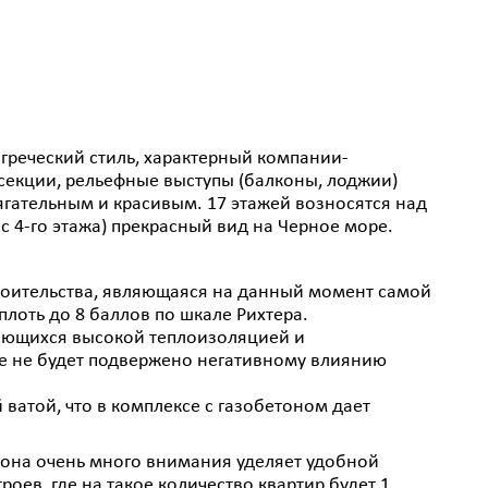
греческий стиль, характерный компании-
 секции, рельефные выступы (балконы, лоджии)
ягательным и красивым. 17 этажей возносятся над
с 4-го этажа) прекрасный вид на Черное море.
роительства, являющаяся на данный момент самой
плоть до 8 баллов по шкале Рихтера.
чающихся высокой теплоизоляцией и
е не будет подвержено негативному влиянию
ватой, что в комплексе с газобетоном дает
то она очень много внимания уделяет удобной
роев, где на такое количество квартир будет 1