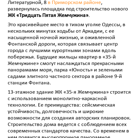
Литературной, 8
в Приморском районе
,
развернулась площадка под строительство нового
ЖК «Тридцать Пятая Жемчужина»
.
Это красивейшее место в тихом уголке Одессы, в
нескольких минутах ходьбы от Аркадии, с ее
насыщенной ночной жизнью, и оживленной
Фонтанской дороги, которая связывает центр
города с лучшими курортными зонами вдоль
побережья. Будущие жильцы квартир в «35-й
Жемчужине» смогут наслаждаться прекрасными
панорамами моря, парка «Юность» и зелеными
садами элитного частного сектора в районе 9-й
станции Фонтана.
13-этажное здание ЖК «35-я Жемчужина» строится
с использованием монолитно-каркасной
технологии. Ее преимущества: сейсмическая
устойчивость, долговечность и широкие
возможности для создания авторских планировок.
Строительство дома ведется с соблюдением всех
современных стандартов качества. Со временем в
нем появится высокопрочное панорамное