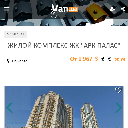
к списку
ЖИЛОЙ КОМПЛЕКС ЖК "АРК ПАЛАС"
От 1 967
$
₴
€
за м
На карте