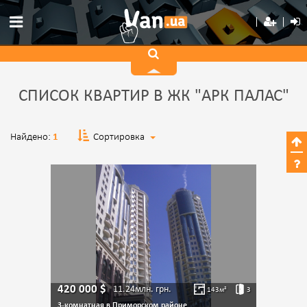
СПИСОК КВАРТИР В ЖК "АРК ПАЛАС"
Найдено:
1
Сортировка
420 000
$
11.24млн.
грн.
143
м²
3
3-комнатная в Приморском районе