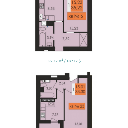
2
35.22 м
/ 18772 $