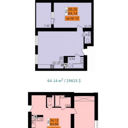
2
64.14 м
/ 29825 $