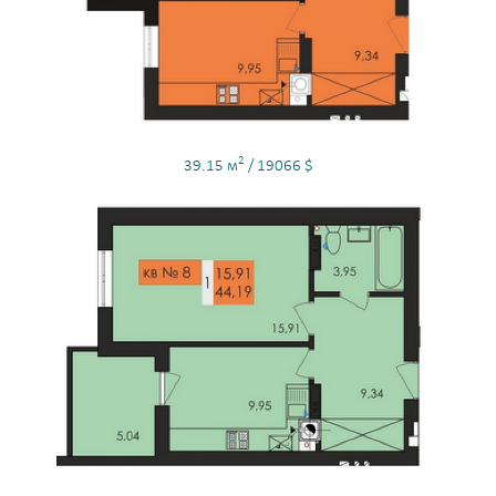
2
39.15 м
/ 19066 $