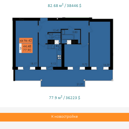
2
82.68 м
/ 38446 $
2
77.9 м
/ 36223 $
К новостройке