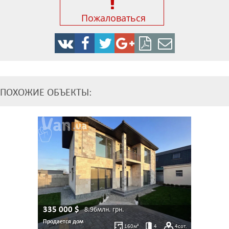
Пожаловаться
ПОХОЖИЕ ОБЪЕКТЫ:
335 000
$
8.96млн.
грн.
Продается дом
160
м²
4
4
сот.