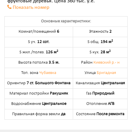
фруктовые деревья. Цена 360 тыс. у.е.
Показать номер
Основные характеристики:
Комнат/помещений
6
Этажность
2
2
S уч.
12 сот.
S общ.
194 м
2
2
S жил./полез.
126 м
S кух.
28 м
Высота потолка
3.5 м.
Район
Киевский р.- н
Топ. зона
Чубаевка
Улица
Бригадная
Ориентир
7 ст. Большого Фонтана
Канализация
Центральная
Материал постройки
Ракушняк
Газ
Природный
Водоснабжение
Центральное
Отопление
АГВ
Правильная форма земли
да
Состояние
После ремонта