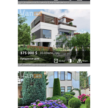
ул. Академика Вильямса
Дача Ковалевского
375 000
$
10.03млн.
грн.
Продается дом
354
м²
5
4
сот.
ул. Окружная
Черноморка