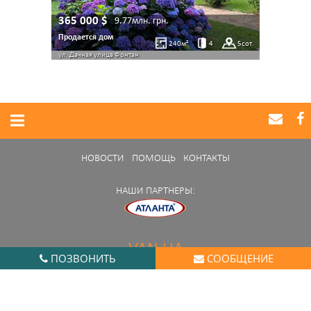
365 000
$
9.77млн.
грн.
Продается дом
240
м²
4
5
сот.
ул. Дачная улица
Фонтан
НОВОСТИ
ПОМОЩЬ
КОНТАКТЫ
НАШИ ПАРТНЕРЫ:
VAN.UA
ПОЗВОНИТЬ
СООБЩЕНИЕ
Нашли ошибку в работе портала?
Сообщите нам
© 2014 - 2026 van.ua. All rights reserved.