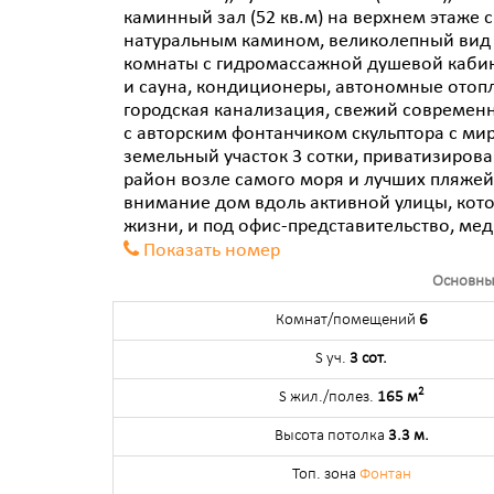
каминный зал (52 кв.м) на верхнем этаже
натуральным камином, великолепный вид на
комнаты с гидромассажной душевой каби
и сауна, кондиционеры, автономные отопле
городская канализация, свежий совреме
с авторским фонтанчиком скульптора с м
земельный участок 3 сотки, приватизиров
район возле самого моря и лучших пляже
внимание дом вдоль активной улицы, кото
жизни, и под офис-представительство, ме
Показать номер
Основны
Комнат/помещений
6
S уч.
3 сот.
2
S жил./полез.
165 м
Высота потолка
3.3 м.
Топ. зона
Фонтан