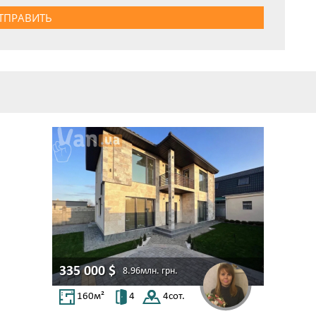
ТПРАВИТЬ
335 000
$
8.96млн.
грн.
160
м²
4
4
сот.