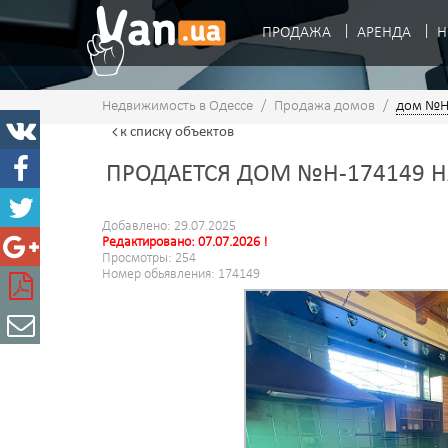
ПРОДАЖА
АРЕНДА
Н
Недвижимость в Одессе
/
Продажа домов
/
дом №H
к списку
объектов
ПРОДАЕТСЯ ДОМ №H-174149 Н
Добавлено: 29.07.2025
Редактировано: 07.07.2026 !
Просмотры: 254
Номер обьявления: 174149