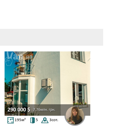
290 000
$
7.76млн.
грн.
195
м²
5
3
сот.