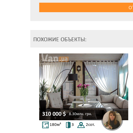
О
ПОХОЖИЕ ОБЪЕКТЫ:
310 000
$
8.30млн.
грн.
180
м²
3
2
сот.