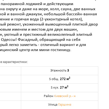
 с панорамной лоджией и действующим
 округу и даже на море, холл, сауна, две ванных
ной и ванной-джакузи, небольшой бассейн-ванная
ние и горячая вода (2-ухконтурный котел),
нный ремонт, ухоженный вымощенный плиткой двор
ировым именем и местом для двух машин,
ан, уютный и престижный великолепный элитный
й Одессы! Фасадный, обращающий на себя
рый легко заметить - отличный вариант и для
дицинский центр или мини-гостиницу.
е характеристики:
Этажность
3
2
S общ.
272 м
2
S кух.
27 м
Район
Киевский р.- н
Улица
Гаршина