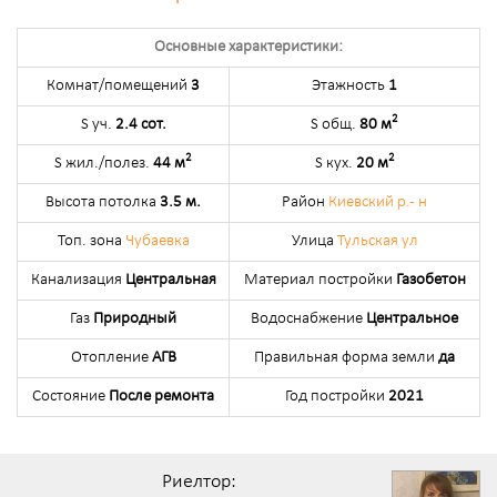
Основные характеристики:
Комнат/помещений
3
Этажность
1
2
S уч.
2.4 сот.
S общ.
80 м
2
2
S жил./полез.
44 м
S кух.
20 м
Высота потолка
3.5 м.
Район
Киевский р.- н
Топ. зона
Чубаевка
Улица
Тульская ул
Канализация
Центральная
Материал постройки
Газобетон
Газ
Природный
Водоснабжение
Центральное
Отопление
АГВ
Правильная форма земли
да
Состояние
После ремонта
Год постройки
2021
Риелтор: