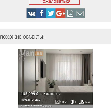
Пожаловаться
ПОХОЖИЕ ОБЪЕКТЫ:
135 999
$
3.64млн.
грн.
Продается дом
130
м²
4
3
сот.
ул. Академика Вавилова
Таирово