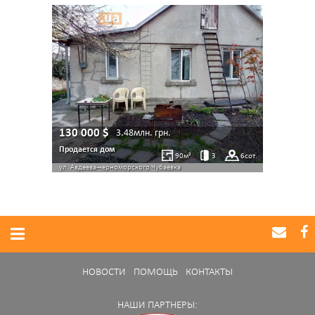
130 000
$
3.48млн.
грн.
Продается дом
90
м²
3
6
сот.
ул. Авдеева-черноморского
Чубаевка
НОВОСТИ
ПОМОЩЬ
КОНТАКТЫ
НАШИ ПАРТНЕРЫ: