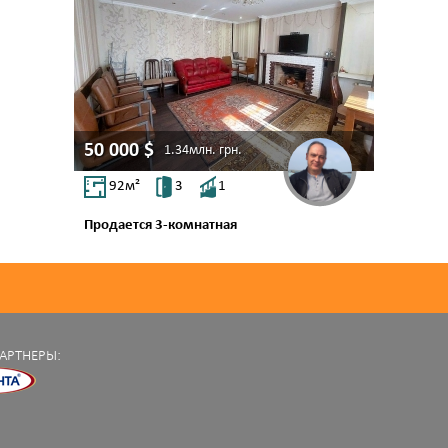
50 000
$
1.34млн.
грн.
92
м²
3
1
Продается 3-комнатная
ул. Майский 1-й пер.
Молдаванка
АРТНЕРЫ: