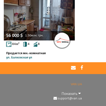
56 000
$
1.50млн.
грн.
84
м²
4
8
Продается мн.-комнатная
ул. Балковская ул
Молдаванка
VAN.UA
Показать
support@van.ua