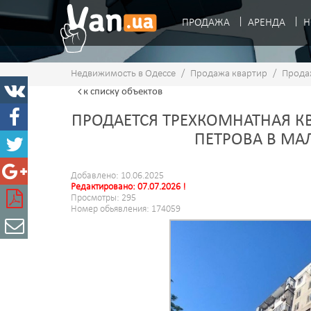
ПРОДАЖА
АРЕНДА
Н
Недвижимость в Одессе
/
Продажа квартир
/
Прода
к списку
объектов
ПРОДАЕТСЯ ТРЕХКОМНАТНАЯ КВ
ПЕТРОВА В М
Добавлено: 10.06.2025
Редактировано: 07.07.2026 !
Просмотры: 295
Номер обьявления: 174059