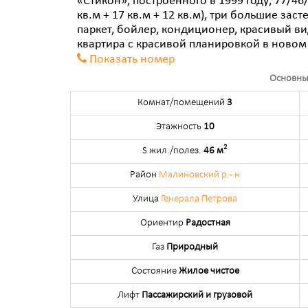
«Стикон», построенного в 1999 году, 77/46
кв.м + 17 кв.м + 12 кв.м), три большие за
паркет, бойлер, кондиционер, красивый ви
квартира с красивой планировкой в новом
Показать номер
Основны
Комнат/помещений
3
Этажность
10
2
S жил./полез.
46 м
Район
Малиновский р.- н
Улица
Генерала Петрова
Ориентир
Радостная
Газ
Природный
Состояние
Жилое чистое
Лифт
Пассажирский и грузовой