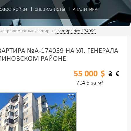
ОВОСТРОЙКИ
СПЕЦИАЛИСТЫ
АНАЛИТИКА
жа трехкомнатных квартир
/
квартира №A-174059
АРТИРА №A-174059 НА УЛ. ГЕНЕРАЛА
АЛИНОВСКОМ РАЙОНЕ
55 000
$
₴
€
2
714 $ за м