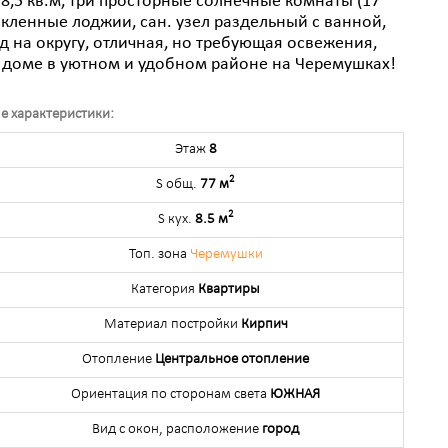
/8,5 кв.м, три просторные солнечные комнаты (17
стекленные лоджии, сан. узел раздельный с ванной,
д на округу, отличная, но требующая освежения,
 доме в уютном и удобном районе на Черемушках!
е характеристики:
Этаж
8
2
S общ.
77 м
2
S кух.
8.5 м
Топ. зона
Черемушки
Категория
Квартиры
Материал постройки
Кирпич
Отопление
Центральное отопление
Ориентация по сторонам света
ЮЖНАЯ
Вид с окон, расположение
город