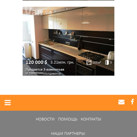
120 000
$
3.21млн.
грн.
105
м²
3
Продается 3-комнатная
ул. Комитетская
Молдаванка
НОВОСТИ
ПОМОЩЬ
КОНТАКТЫ
НАШИ ПАРТНЕРЫ: