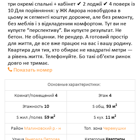
три окремі спальні + кабінет ✔ 2 лоджії ✔ 4 поверх із
10 Для порівняння: у ЖК Аврора новобудова в
цьому ж сегменті коштує дорожче, але без ремонту,
без меблів і з відкладеним комфортом. Тут ви не
купуєте “перспективу”. Ви купуєте результат. Не
бетон. Не обіцянки. Не рендер. А готовий простір
для життя, де все вже працює на вас і вашу родину.
Квартира для тих, хто обирає не квадратні метри —
а рівень життя. Телефонуйте. Бо такі об’єкти ринок
довго не тримає.
Показать номер
Основные характеристики:
Комнат/помещений
4
Этаж
4
2
Этажность
10
S общ.
93 м
2
2
S жил./полез.
59 м
S кух.
11 м
Район
Малиновский р.- н
Топ. зона
Черемушки
Улица
Генерала Петрова
Категория
Квартиры