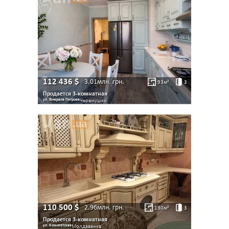
112 436
$
3.01млн.
грн.
93
м²
3
Продается 3-комнатная
ул. Генерала Петрова
Черемушки
110 500
$
2.96млн.
грн.
130
м²
3
Продается 3-комнатная
ул. Комитетская
Молдаванка