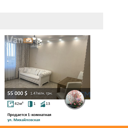
55 000
$
1.47млн.
грн.
42
м²
1
13
Продается 1-комнатная
ул. Михайловская
Молдаванка