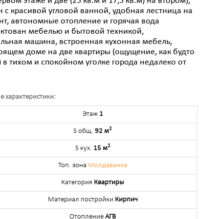
рвом этаже и две (25 кв.м и 17,5 кв.м) на втором),
н с красивой угловой ванной, удобная лестница на
т, автономные отопление и горячая вода
ектован мебелью и бытовой техникой,
льная машина, встроенная кухонная мебель,
тоящем доме на две квартиры (ощущение, как будто
) в тихом и спокойном уголке города недалеко от
е характеристики:
Этаж
1
2
S общ.
92 м
2
S кух.
15 м
Топ. зона
Молдаванка
Категория
Квартиры
Материал постройки
Кирпич
Отопление
АГВ