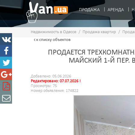
ПРОДАЖА
АРЕНДА
Н
Недвижимость в Одессе
/
Продажа квартир
/
Прода
к списку
объектов
ПРОДАЕТСЯ ТРЕХКОМНАТНА
МАЙСКИЙ 1-Й ПЕР.
Добавлено: 05.06.2026
Редактировано: 07.07.2026 !
Просмотры: 75
Номер обьявления: 174822