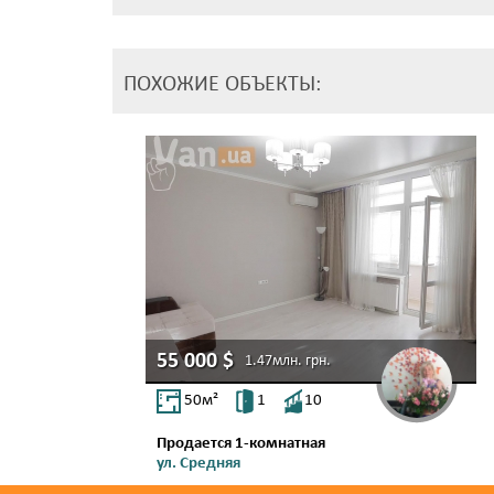
ПОХОЖИЕ ОБЪЕКТЫ:
55 000
$
1.47млн.
грн.
50
м²
1
10
Продается 1-комнатная
ул. Средняя
Молдаванка