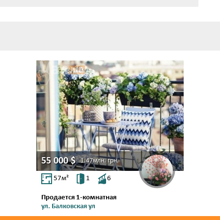
55 000
$
1.47млн.
грн.
57
м²
1
6
Продается 1-комнатная
ул. Балковская ул
Молдаванка