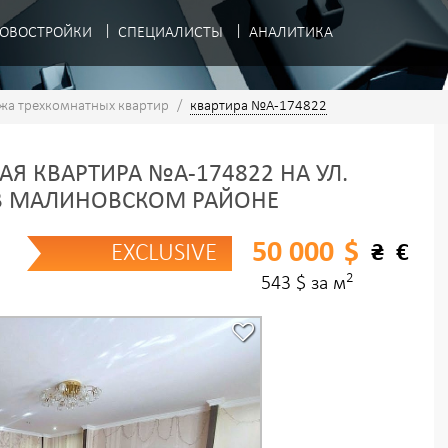
ОВОСТРОЙКИ
СПЕЦИАЛИСТЫ
АНАЛИТИКА
жа трехкомнатных квартир
/
квартира №A-174822
Я КВАРТИРА №A-174822 НА УЛ.
 В МАЛИНОВСКОМ РАЙОНЕ
50 000
$
EXCLUSIVE
₴
€
2
543 $ за м