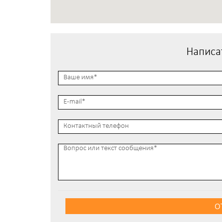
Написа
О