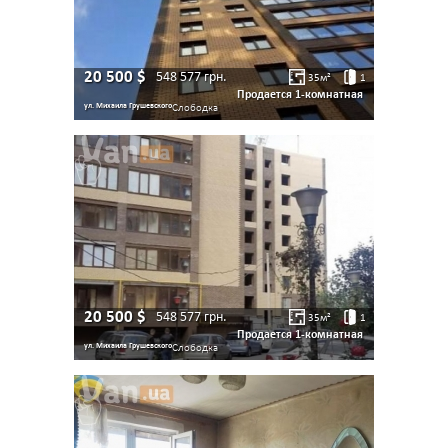
20 500
$
548 577
грн.
35
м²
1
Продается 1-комнатная
ул. Михаила Грушевского
Слободка
20 500
$
548 577
грн.
35
м²
1
Продается 1-комнатная
ул. Михаила Грушевского
Слободка