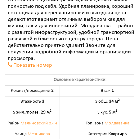
собственные дизайнерские идеи и сделать жильё
полностью под себя. Удобная планировка, хороший
потенциал для перепланировки и выгодная цена
делают этот вариант отличным выбором как для
жизни, так и для инвестиций. Молдаванка — район
с развитой инфраструктурой, удобной транспортной
развязкой и близостью к центру города. Цена
действительно приятно удивит! Звоните для
получения подробной информации и организации
просмотра.
Показать номер
Основные характеристики:
Комнат/помещений
2
Этаж
1
2
Этажность
3
S общ.
34 м
2
2
S жил./полез.
29 м
S кух.
5 м
Район
Малиновский р.- н
Топ. зона
Молдаванка
Улица
Мечникова
Категория
Квартиры