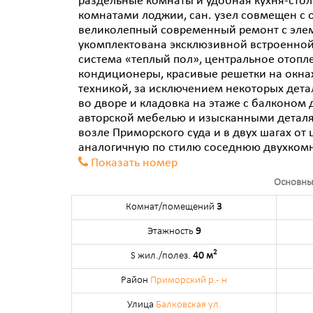
раздельные комнаты и удобная кухня-стол
комнатами лоджии, сан. узел совмещен с
великолепный современный ремонт с элем
укомплектована эксклюзивной встроенной
система «теплый пол», центральное отопл
кондиционеры, красивые решетки на окнах
техникой, за исключением некоторых дета
во дворе и кладовка на этаже с балконом 
авторской мебелью и изысканными деталя
возле Приморского суда и в двух шагах от
аналогичную по стилю соседнюю двухкомн
Показать номер
Основны
Комнат/помещений
3
Этажность
9
2
S жил./полез.
40 м
Район
Приморский р.- н
Улица
Балковская ул.