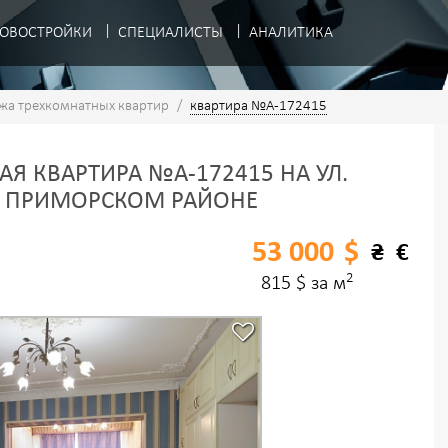
ОВОСТРОЙКИ
СПЕЦИАЛИСТЫ
АНАЛИТИКА
жа трехкомнатных квартир
/
квартира №A-172415
Я КВАРТИРА №A-172415 НА УЛ.
 В ПРИМОРСКОМ РАЙОНЕ
53 000
$
₴
€
2
815 $ за м