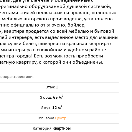
овая, две утепленные и объединенные с
 оригинально оборудованной душевой системой,
ентами стилей неоклассика и прованс, полностью
 мебелью авторского производства, установлена
ение официально отключено, бойлер,
, квартира продается со всей мебелью и бытовой
лей интерьера, есть выделенное место для машины
для сушки белья, шикарная и красивая квартира с
ми интерьера в спокойном и удобном районе
 центра города! Есть возможность приобрести
атную квартиру, с которой они объединены.
е характеристики:
Этаж
1
2
S общ.
65 м
2
S кух.
12 м
Топ. зона
Центр
Категория
Квартиры