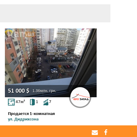
51 000
$
1.36млн.
грн.
47
м²
1
7
Продается 1-комнатная
ул. Дидрихсона
Центр