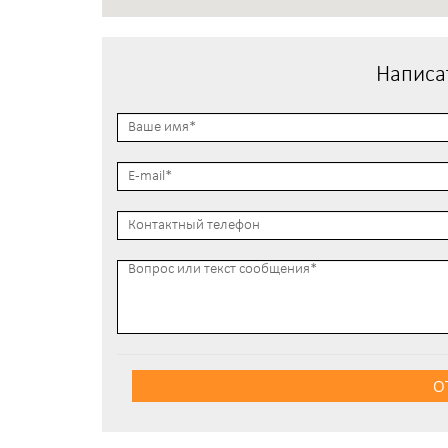
Написа
О