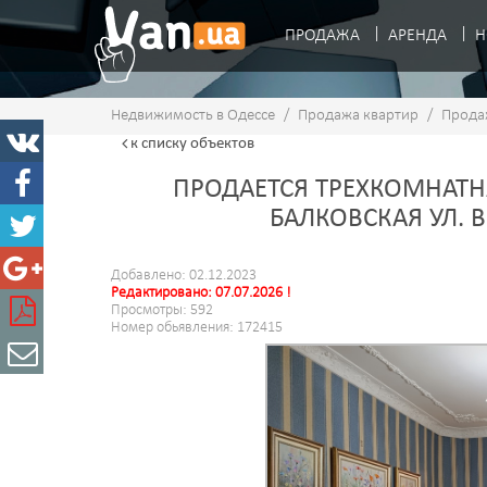
ПРОДАЖА
АРЕНДА
Н
Недвижимость в Одессе
/
Продажа квартир
/
Прода
к списку
объектов
ПРОДАЕТСЯ ТРЕХКОМНАТНА
БАЛКОВСКАЯ УЛ.
Добавлено: 02.12.2023
Редактировано: 07.07.2026 !
Просмотры: 592
Номер обьявления: 172415