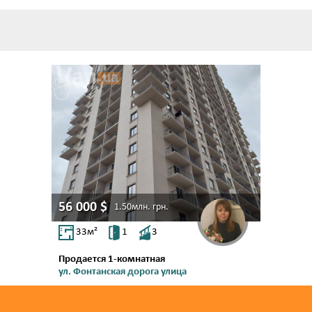
56 000
$
1.50млн.
грн.
33
м²
1
3
Продается 1-комнатная
ул. Фонтанская дорога улица
Фонтан