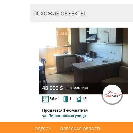
ПОХОЖИЕ ОБЪЕКТЫ:
48 000
$
1.28млн.
грн.
56
м²
1
13
Продается 1-комнатная
ул. Пишоновская улица
Центр
ОДЕССА
ОДЕССКАЯ ОБЛАСТЬ