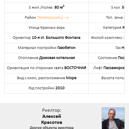
2
S жил./полез.
80 м
S кух.
50 
Район
Приморский р.- н
Топ. зона
Фо
Улица Красных зорь
Категория
Ква
Ориентир
10-я ст. Большого Фонтана
Жилой комплекс
ЖК
Материал постройки
Газобетон
Газ
Нет
Отопление
Домовая котельная
Состояние
После
Ориентация по сторонам света
ВОСТОЧНАЯ
Лифт
Пассажирский
Вид с окон, расположение
Море
Высота потолк
Год постройки
2010
Риелтор:
Алексей
Красотов
Другие объекты риелтора