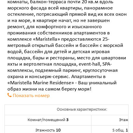
комнаты, балкон-терраса почти 20 кв.м вдоль
морского фасада всей квартиры, панорамное
остекление, потрясающий прямой вид их всех окон
и на море, в квартире начат, но не завершен
ремонт, для комфортного и изысканного
проживания собственников апартаментов в
комплексе «Maristella» предоставляются 25-
метровый открытый бассейн и бассейн с морской
водой, бассейн для детей и детская игровая
площадка, бары и рестораны, место для швартовки
яхты и вертолетная площадка, event-hall, SPA-
комплексы, подземный паркинг, круглосуточная
охрана и консьерж-сервис. Апартаменты в
«Maristella Marine Residense» - Ваш уникальный
образ жизни на самом берегу моря!
Показать номер
Основные характеристики:
Комнат/помещений
3
Этаж
2
Этажность
10
S общ.
163