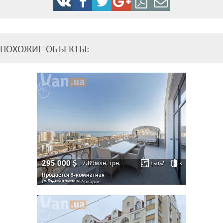
ПОХОЖИЕ ОБЪЕКТЫ:
295 000
$
7.89млн.
грн.
150
м²
3
Продается 3-комнатная
ул. Педагогическая ул.
Аркадия