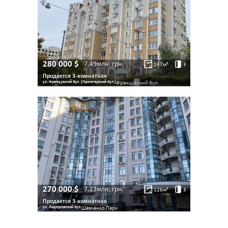
280 000
$
7.49млн.
грн.
147
м²
3
Продается 3-комнатная
ул. Французский бул. (Пролетарский бул.)
Французский бул.
270 000
$
7.23млн.
грн.
126
м²
3
Продается 3-комнатная
ул. Лидерсовский бул.
Шевченко Парк