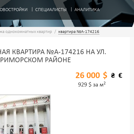
ОВОСТРОЙКИ
СПЕЦИАЛИСТЫ
АНАЛИТИКА
жа однокомнатных квартир
/
квартира №A-174216
Я КВАРТИРА №A-174216 НА УЛ.
ПРИМОРСКОМ РАЙОНЕ
26 000
$
₴
€
2
929 $ за м