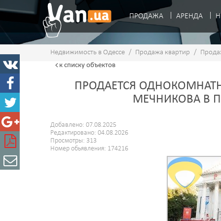
ПРОДАЖА
АРЕНДА
Н
Недвижимость в Одессе
/
Продажа квартир
/
Прода
к списку
объектов
ПРОДАЕТСЯ ОДНОКОМНАТНА
МЕЧНИКОВА В 
Добавлено: 07.08.2025
Редактировано: 04.08.2026
Просмотры: 313
Номер обьявления: 174216