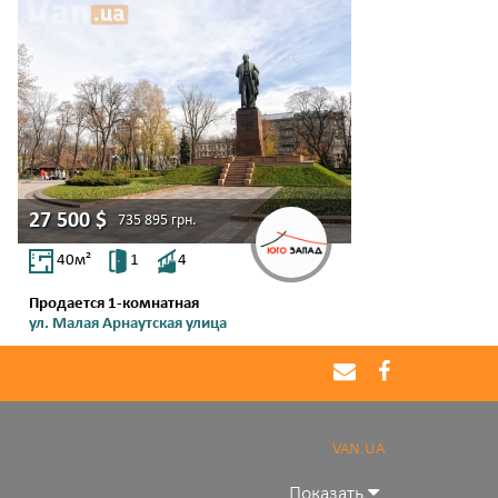
27 500
$
735 895
грн.
40
м²
1
4
Продается 1-комнатная
ул. Малая Арнаутская улица
Центр
VAN.UA
Показать