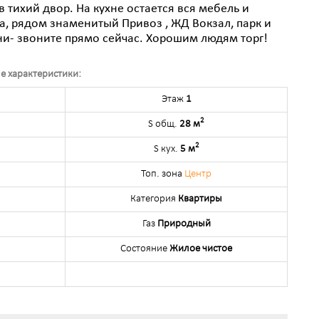
в тихий двор. На кухне остается вся мебель и
а, рядом знаменитый Привоз , ЖД Вокзал, парк и
и- звоните прямо сейчас. Хорошим людям торг!
е характеристики:
Этаж
1
2
S общ.
28 м
2
S кух.
5 м
Топ. зона
Центр
Категория
Квартиры
Газ
Природный
Состояние
Жилое чистое