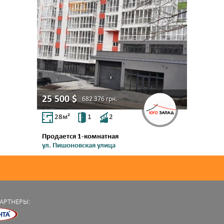
25 500
$
682 376
грн.
28
м²
1
2
Продается 1-комнатная
ул. Пишоновская улица
Центр
АРТНЕРЫ: